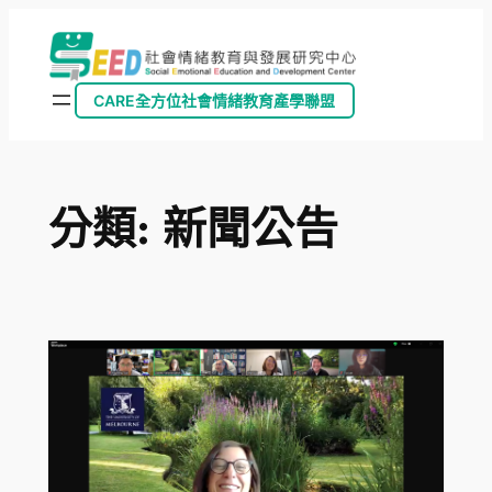
跳
至
主
CARE全方位社會情緒教育產學聯盟
要
內
容
分類:
新聞公告