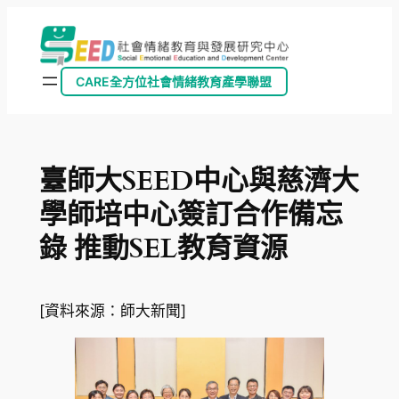
跳
至
主
CARE全方位社會情緒教育產學聯盟
要
內
容
臺師大SEED中心與慈濟大
學師培中心簽訂合作備忘
錄 推動SEL教育資源
[資料來源：師大新聞]