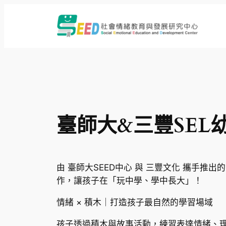
跳
至
主
要
內
容
臺師大&三豐SEL
由 臺師大SEED中心 與 三豐文化 攜手
作，讓孩子在「玩中學、學中長大」！
情緒 × 積木｜打造孩子最自然的學習場域
孩子透過積木與故事活動，練習表達情緒、