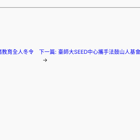
緒教育全人冬令
下一篇:
臺師大SEED中心攜手法鼓山人基
→