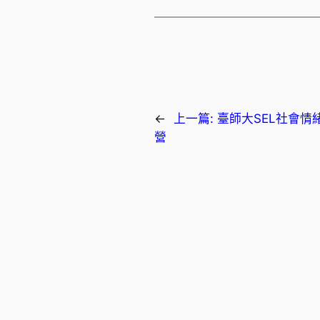
←
上一篇:
臺師大SEL社會情
營