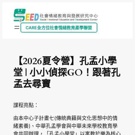
跳
至
主
CARE全方位社會情緒教育產學聯盟
要
內
容
【2026夏令營】孔孟小學
堂 | 小小偵探GO！跟著孔
孟去尋寶
課程亮點：
由本中心子計畫七(傳統典籍與文化思想中的情
緒素養)、中華孔孟學會與中華未來學校教育學
會共同辦理，「孔孟小學堂」以寓教於樂為核心